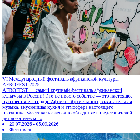
VI Международный фестиваль африканской культуры
AFROFEST 2026
AFROFEST — самый крупный фестиваль африканской
культуры в России! Это не просто событие — это настоящее
путешествие в сердце Африки. Яркие танцы, зажигательная
музыка, вкуснейшая кухня и атмосфера настоящего
праздника. Фестиваль ежегодно объединяет представителей
дипломатического
20.07.2026 - 05.09.2026
Фестиваль