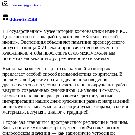
museum@gmik.ru
clck.ru/3ShXHH
В Государственном музее истории космонавтики имени К.Э.
Циолковского начала работу выставка «Космос русской
иконы». Экспозиция объединяет памятник древнерусского
искусства конца XVI века и произведения современных
художников, чтобы проследить связь между духовным
поиском человека и его устремлённостью к звёздам.
Выставка разделена на два зала, каждый из которых
предлагает особый способ взаимодействия со зрителем. В
первом зале Царские врата и другие произведения
древнерусского искусства представлены в окружении работ
ведущих современных художников. Символы и смыслы,
заложенные в иконе, раскрываются через визуальные
интерпретации наших дней: художники разных направлений
используют узнаваемые или ассоциируемые образы, знаки и
материалы, вступая в диалог с традицией.
Второй зал становится пространством рефлексии и тишины.
Здесь понятие «космос» трактуется в своём изначальном,
философском значении — как гармонично устроенное