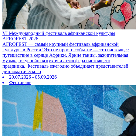
VI Международный фестиваль африканской культуры
AFROFEST 2026
AFROFEST — самый крупный фестиваль африканской
культуры в России! Это не просто событие — это настоящее
путешествие в сердце Африки. Яркие танцы, зажигательная
музыка, вкуснейшая кухня и атмосфера настоящего
праздника. Фестиваль ежегодно объединяет представителей
дипломатического
20.07.2026 - 05.09.2026
Фестиваль