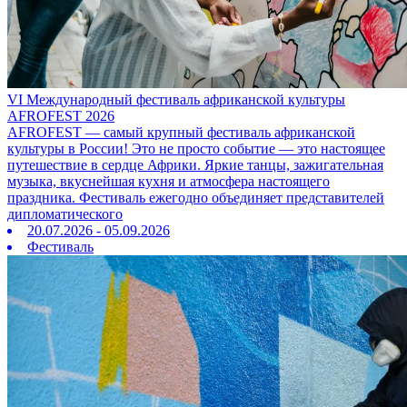
VI Международный фестиваль африканской культуры
AFROFEST 2026
AFROFEST — самый крупный фестиваль африканской
культуры в России! Это не просто событие — это настоящее
путешествие в сердце Африки. Яркие танцы, зажигательная
музыка, вкуснейшая кухня и атмосфера настоящего
праздника. Фестиваль ежегодно объединяет представителей
дипломатического
20.07.2026 - 05.09.2026
Фестиваль