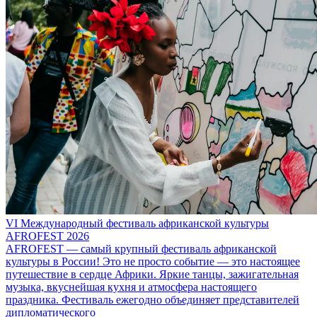
VI Международный фестиваль африканской культуры
AFROFEST 2026
AFROFEST — самый крупный фестиваль африканской
культуры в России! Это не просто событие — это настоящее
путешествие в сердце Африки. Яркие танцы, зажигательная
музыка, вкуснейшая кухня и атмосфера настоящего
праздника. Фестиваль ежегодно объединяет представителей
дипломатического