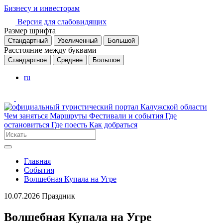
Бизнесу и инвесторам
Версия для слабовидящих
Размер шрифта
Стандартный
Увеличенный
Большой
Расстояние между буквами
Стандартное
Среднее
Большое
ru
Чем заняться
Маршруты
Фестивали и события
Где
остановиться
Где поесть
Как добраться
Главная
События
Волшебная Купала на Угре
10.07.2026
Праздник
Волшебная Купала на Угре