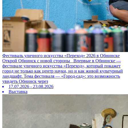
Фестиваль уличного искусства «Переход» 2026 в Обнинске
Открой Обнинск с новой стороны Впервые в Обнинске —
фестивале уличного искусства «Переход», который покажет
город не только как центр науки, но и как живой культурный
ландшафт. Тема фестиваля — «Город‑сад»: это возможность
увидеть Обнинск через
17.07.2026 - 23.08.2026
Выставка