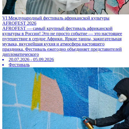
VI Международный фестиваль африканской культуры
AFROFEST 2026
AFROFEST — самый крупный фестиваль африканской
культуры в России! Это не просто событие — это настоящее
путешествие в сердце Африки. Яркие танцы, зажигательная
музыка, вкуснейшая кухня и атмосфера настоящего
праздника. Фестиваль ежегодно объединяет представителей
дипломатического
20.07.2026 - 05.09.2026
Фестиваль