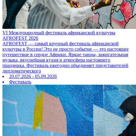
VI Международный фестиваль африканской культуры
AFROFEST 2026
AFROFEST — самый крупный фестиваль африканской
культуры в России! Это не просто событие — это настоящее
путешествие в сердце Африки. Яркие танцы, зажигательная
музыка, вкуснейшая кухня и атмосфера настоящего
праздника. Фестиваль ежегодно объединяет представителей
дипломатического
20.07.2026 - 05.09.2026
Фестиваль