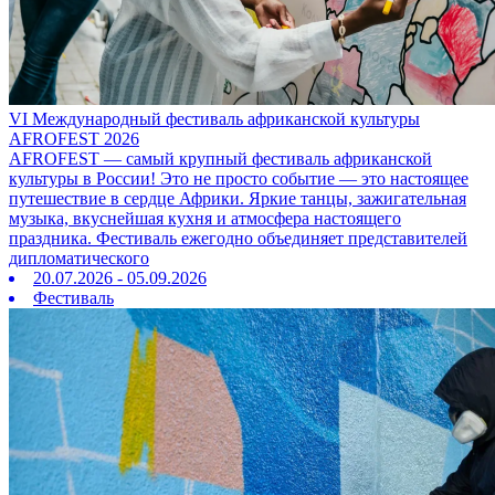
VI Международный фестиваль африканской культуры
AFROFEST 2026
AFROFEST — самый крупный фестиваль африканской
культуры в России! Это не просто событие — это настоящее
путешествие в сердце Африки. Яркие танцы, зажигательная
музыка, вкуснейшая кухня и атмосфера настоящего
праздника. Фестиваль ежегодно объединяет представителей
дипломатического
20.07.2026 - 05.09.2026
Фестиваль