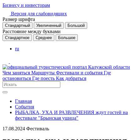
Бизнесу и инвесторам
Версия для слабовидящих
Размер шрифта
Стандартный
Увеличенный
Большой
Расстояние между буквами
Стандартное
Среднее
Большое
ru
Чем заняться
Маршруты
Фестивали и события
Где
остановиться
Где поесть
Как добраться
Главная
События
РЫБАЛКА, УХА И РАЗВЛЕЧЕНИЯ ждут гостей на
фестивале "Брынская ушица"
17.08.2024
Фестиваль