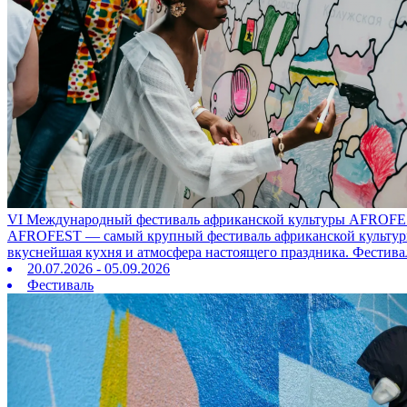
VI Международный фестиваль африканской культуры AFROFE
AFROFEST — самый крупный фестиваль африканской культуры в
вкуснейшая кухня и атмосфера настоящего праздника. Фестива
20.07.2026 - 05.09.2026
Фестиваль