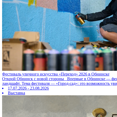
Фестиваль уличного искусства «Переход» 2026 в Обнинске
Открой Обнинск с новой стороны Впервые в Обнинске — фестив
ландшафт. Тема фестиваля — «Город‑сад»: это возможность ув
17.07.2026 - 23.08.2026
Выставка