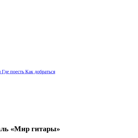
я
Где поесть
Как добраться
ль «Мир гитары»