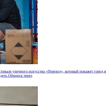
але уличного искусства «Переход», который покажет город не 
идеть Обнинск через