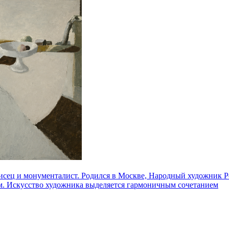
ец и монументалист. Родился в Москве, Народный художник Ро
ом. Искусство художника выделяется гармоничным сочетанием