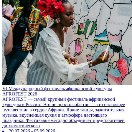
VI Международный фестиваль африканской культуры
AFROFEST 2026
AFROFEST — самый крупный фестиваль африканской
культуры в России! Это не просто событие — это настоящее
путешествие в сердце Африки. Яркие танцы, зажигательная
музыка, вкуснейшая кухня и атмосфера настоящего
праздника. Фестиваль ежегодно объединяет представителей
дипломатического
20.07.2026 - 05.09.2026