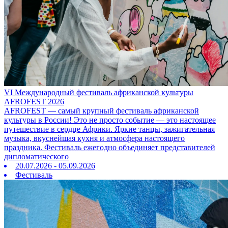
VI Международный фестиваль африканской культуры
AFROFEST 2026
AFROFEST — самый крупный фестиваль африканской
культуры в России! Это не просто событие — это настоящее
путешествие в сердце Африки. Яркие танцы, зажигательная
музыка, вкуснейшая кухня и атмосфера настоящего
праздника. Фестиваль ежегодно объединяет представителей
дипломатического
20.07.2026 - 05.09.2026
Фестиваль