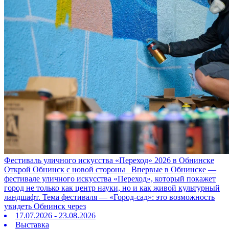
Фестиваль уличного искусства «Переход» 2026 в Обнинске
Открой Обнинск с новой стороны Впервые в Обнинске —
фестивале уличного искусства «Переход», который покажет
город не только как центр науки, но и как живой культурный
ландшафт. Тема фестиваля — «Город‑сад»: это возможность
увидеть Обнинск через
17.07.2026 - 23.08.2026
Выставка