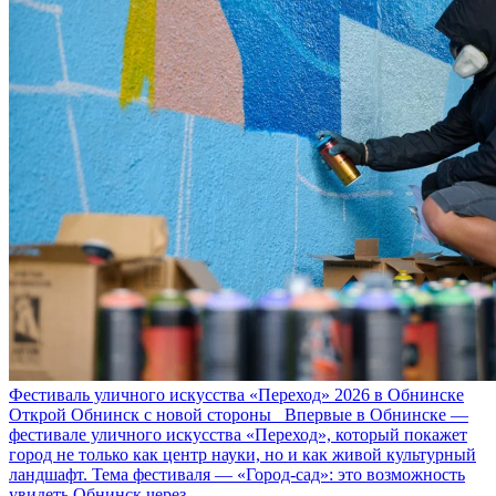
Фестиваль уличного искусства «Переход» 2026 в Обнинске
Открой Обнинск с новой стороны Впервые в Обнинске —
фестивале уличного искусства «Переход», который покажет
город не только как центр науки, но и как живой культурный
ландшафт. Тема фестиваля — «Город‑сад»: это возможность
увидеть Обнинск через