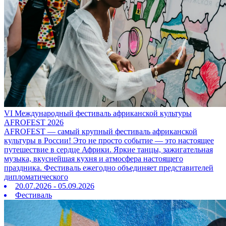
VI Международный фестиваль африканской культуры
AFROFEST 2026
AFROFEST — самый крупный фестиваль африканской
культуры в России! Это не просто событие — это настоящее
путешествие в сердце Африки. Яркие танцы, зажигательная
музыка, вкуснейшая кухня и атмосфера настоящего
праздника. Фестиваль ежегодно объединяет представителей
дипломатического
20.07.2026 - 05.09.2026
Фестиваль