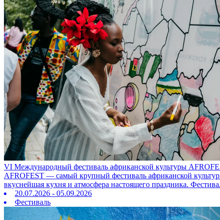
VI Международный фестиваль африканской культуры AFROFE
AFROFEST — самый крупный фестиваль африканской культуры в
вкуснейшая кухня и атмосфера настоящего праздника. Фестива
20.07.2026 - 05.09.2026
Фестиваль