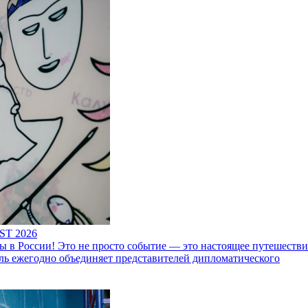
ST 2026
 России! Это не просто событие — это настоящее путешествие
ль ежегодно объединяет представителей дипломатического