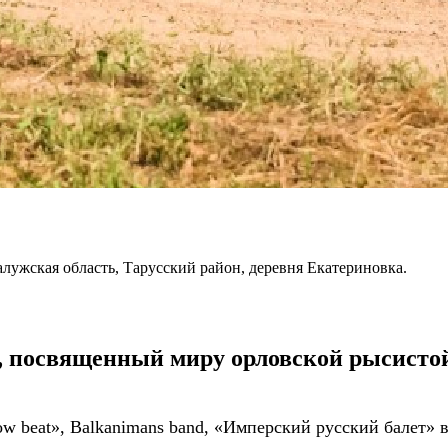
лужская область, Тарусский район, деревня Екатериновка.
 посвященный миру орловской рысистой 
w beat», Balkanimans band, «Имперский русский балет»