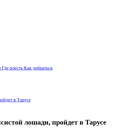
я
Где поесть
Как добраться
ойдет в Тарусе
истой лошади, пройдет в Тарусе