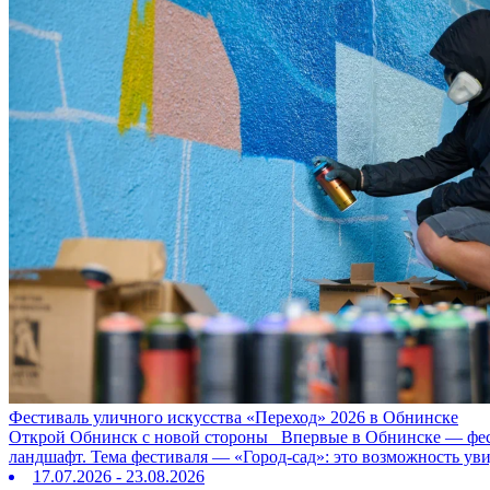
Фестиваль уличного искусства «Переход» 2026 в Обнинске
Открой Обнинск с новой стороны Впервые в Обнинске — фестив
ландшафт. Тема фестиваля — «Город‑сад»: это возможность ув
17.07.2026 - 23.08.2026