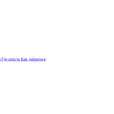
я
Где поесть
Как добраться