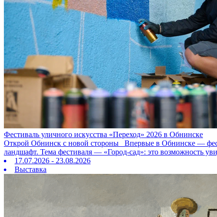
Фестиваль уличного искусства «Переход» 2026 в Обнинске
Открой Обнинск с новой стороны Впервые в Обнинске — фестив
ландшафт. Тема фестиваля — «Город‑сад»: это возможность ув
17.07.2026 - 23.08.2026
Выставка