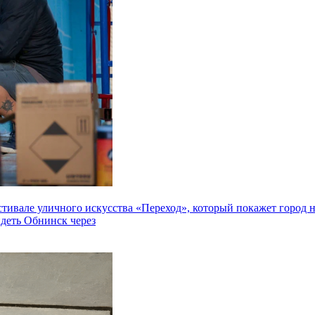
але уличного искусства «Переход», который покажет город не 
идеть Обнинск через