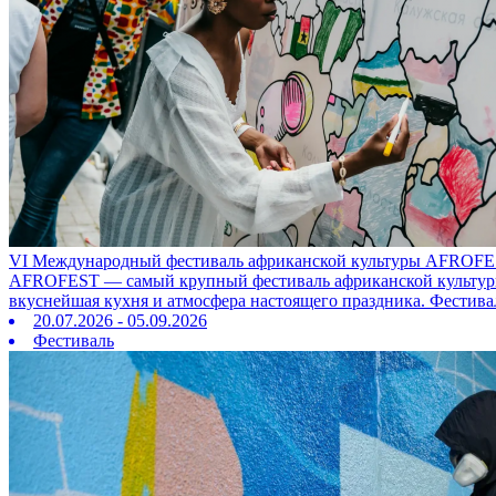
VI Международный фестиваль африканской культуры AFROFE
AFROFEST — самый крупный фестиваль африканской культуры в
вкуснейшая кухня и атмосфера настоящего праздника. Фестива
20.07.2026 - 05.09.2026
Фестиваль