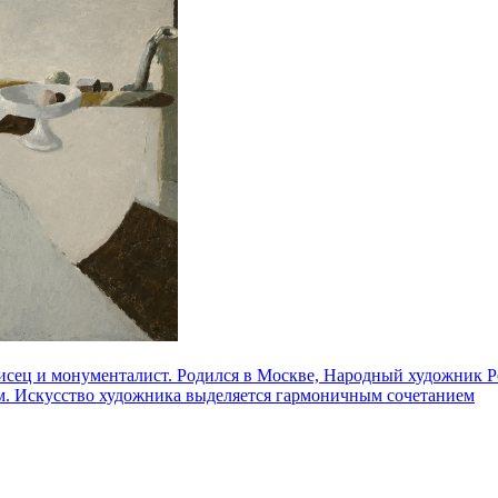
ец и монументалист. Родился в Москве, Народный художник Ро
ом. Искусство художника выделяется гармоничным сочетанием