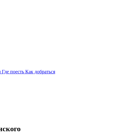
я
Где поесть
Как добраться
нского