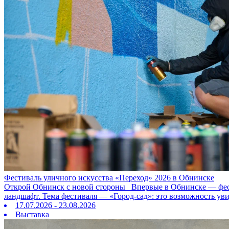
Фестиваль уличного искусства «Переход» 2026 в Обнинске
Открой Обнинск с новой стороны Впервые в Обнинске — фестив
ландшафт. Тема фестиваля — «Город‑сад»: это возможность ув
17.07.2026 - 23.08.2026
Выставка