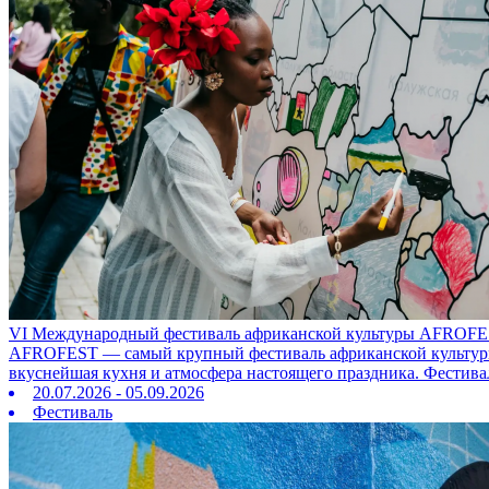
VI Международный фестиваль африканской культуры AFROFE
AFROFEST — самый крупный фестиваль африканской культуры в
вкуснейшая кухня и атмосфера настоящего праздника. Фестива
20.07.2026 - 05.09.2026
Фестиваль