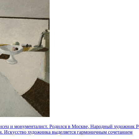
ец и монументалист. Родился в Москве, Народный художник Ро
ом. Искусство художника выделяется гармоничным сочетанием