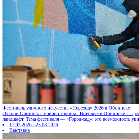
Фестиваль уличного искусства «Переход» 2026 в Обнинске
Открой Обнинск с новой стороны Впервые в Обнинске — фестив
ландшафт. Тема фестиваля — «Город‑сад»: это возможность ув
17.07.2026 - 23.08.2026
Выставка