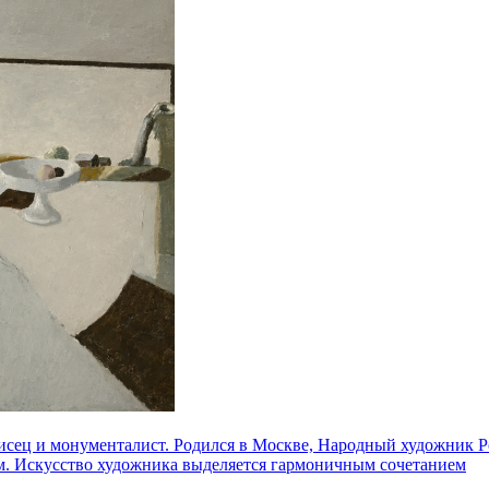
ец и монументалист. Родился в Москве, Народный художник Ро
ом. Искусство художника выделяется гармоничным сочетанием