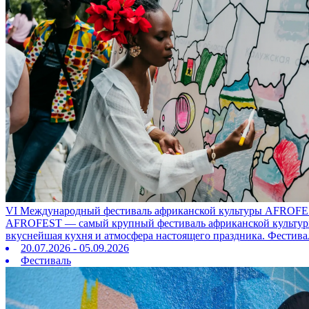
VI Международный фестиваль африканской культуры AFROFE
AFROFEST — самый крупный фестиваль африканской культуры в
вкуснейшая кухня и атмосфера настоящего праздника. Фестива
20.07.2026 - 05.09.2026
Фестиваль