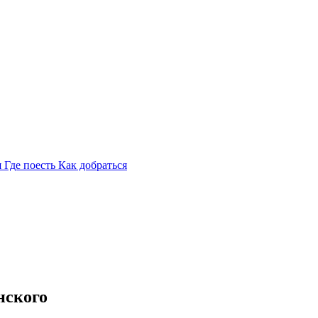
я
Где поесть
Как добраться
нского