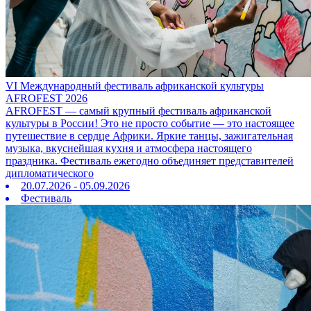
VI Международный фестиваль африканской культуры
AFROFEST 2026
AFROFEST — самый крупный фестиваль африканской
культуры в России! Это не просто событие — это настоящее
путешествие в сердце Африки. Яркие танцы, зажигательная
музыка, вкуснейшая кухня и атмосфера настоящего
праздника. Фестиваль ежегодно объединяет представителей
дипломатического
20.07.2026 - 05.09.2026
Фестиваль