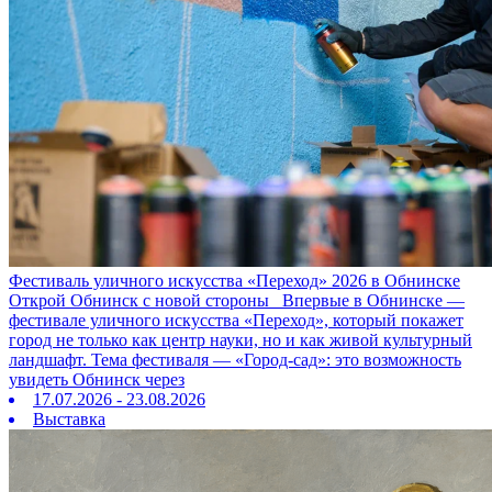
Фестиваль уличного искусства «Переход» 2026 в Обнинске
Открой Обнинск с новой стороны Впервые в Обнинске —
фестивале уличного искусства «Переход», который покажет
город не только как центр науки, но и как живой культурный
ландшафт. Тема фестиваля — «Город‑сад»: это возможность
увидеть Обнинск через
17.07.2026 - 23.08.2026
Выставка