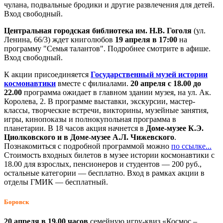
чулана, подвальные бродики и другие развлечения для детей.
Вход свободный.
Центральная городская библиотека им. Н.В. Гоголя
(ул.
Ленина, 66/3) ждет книголюбов
19 апреля в 17:00
на
программу "Семья талантов". Подробнее смотрите в афише.
Вход свободный.
К акции присоединяется
Государственный музей истории
космонавтики
вместе с филиалами.
20 апреля с 18.00 до
22.00
программа ожидает в главном здании музея, на ул. Ак.
Королева, 2. В программе выставки, экскурсии, мастер-
классы, творческие встречи, викторины, музейные занятия,
игры, кинопоказы и полнокупольная программа в
планетарии. В 18 часов акция начнется в
Доме-музее К.Э.
Циолковского и в Доме-музее А.Л. Чижевского
.
Познакомиться с подробной программой можно
по ссылке...
Стоимость входных билетов в музее истории космонавтики с
18.00 для взрослых, пенсионеров и студентов — 200 руб.,
остальные категории — бесплатно. Вход в рамках акции в
отделы ГМИК — бесплатный.
Боровск
20 апреля в 19.00 часов
семейную игру-квиз «Космос –