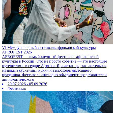
VI Международный фестиваль африканской культуры
AFROFEST 2026
AFROFEST — самый крупный фестиваль африканской
культуры в России! Это не просто событие — это настоящее
путешествие в сердце Африки. Яркие танцы, зажигательная
музыка, вкуснейшая кухня и атмосфера настоящего
праздника. Фестиваль ежегодно объединяет представителей
дипломатического
20.07.2026 - 05.09.2026
Фестиваль