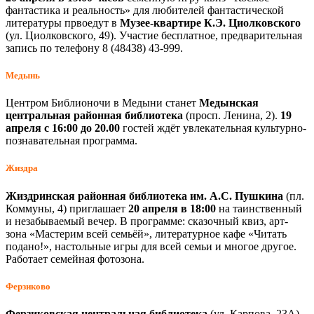
фантастика и реальность» для любителей фантастической
литературы првоедут в
Музее-квартире К.Э. Циолковского
(ул. Циолковского, 49). Участие бесплатное, предварительная
запись по телефону 8 (48438) 43-999.
Медынь
Центром Библионочи в Медыни станет
Медынская
центральная районная библиотека
(просп. Ленина, 2).
19
апреля с 16:00 до 20.00
гостей ждёт увлекательная культурно-
познавательная программа.
Жиздра
Жиздринская районная библиотека им. А.С. Пушкина
(пл.
Коммуны, 4) приглашает
20 апреля в 18:00
на таинственный
и незабываемый вечер. В программе: сказочный квиз, арт-
зона «Мастерим всей семьёй», литературное кафе «Читать
подано!», настольные игры для всей семьи и многое другое.
Работает семейная фотозона.
Ферзиково
Ферзиковская центральная библиотека
(ул. Карпова, 23А)