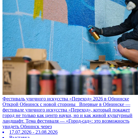
Фестиваль уличного искусства «Переход» 2026 в Обнинске
Открой Обнинск с новой стороны Впервые в Обнинске —
фестивале уличного искусства «Переход», который покажет
город не только как центр науки, но и как живой культурный
ландшафт. Тема фестиваля — «Город‑сад»: это возможность
увидеть Обнинск через
17.07.2026 - 23.08.2026
Выставка