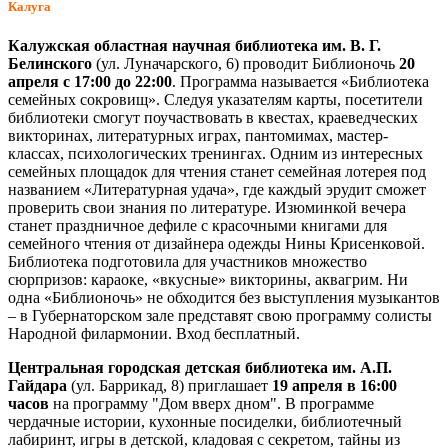
Калуга
Калужская областная научная библиотека им. В. Г.
Белинского
(ул. Луначарского, 6) проводит Библионочь
20
апреля с 17:00 до 22:00
. Программа называется «Библиотека
семейных сокровищ». Следуя указателям карты, посетители
библиотеки смогут поучаствовать в квестах, краеведческих
викторинах, литературных играх, пантомимах, мастер-
классах, психологических тренингах. Одним из интересных
семейных площадок для чтения станет семейная лотерея под
названием «Литературная удача», где каждый эрудит сможет
проверить свои знания по литературе. Изюминкой вечера
станет праздничное дефиле с красочными книгами для
семейного чтения от дизайнера одежды Нины Крисенковой.
Библиотека подготовила для участников множество
сюрпризов: караоке, «вкусные» викторины, аквагрим. Ни
одна «Библионочь» не обходится без выступления музыкантов
– в Губернаторском зале представят свою программу солисты
Народной филармонии. Вход бесплатный.
Центральная городская детская библиотека им. А.П.
Гайдара
(ул. Баррикад, 8) приглашает
19 апреля в 16:00
часов
на программу "Дом вверх дном". В программе
чердачные истории, кухонные посиделки, библиотечный
лабиринт, игры в детской, кладовая с секретом, тайны из