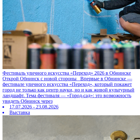
Фестиваль уличного искусства «Переход» 2026 в Обнинске
Открой Обнинск с новой стороны Впервые в Обнинске —
фестивале уличного искусства «Переход», который покажет
город не только как центр науки, но и как живой культурный
ландшафт. Тема фестиваля — «Город‑сад»: это возможность
увидеть Обнинск через
17.07.2026 - 23.08.2026
Выставка