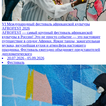
VI Международный фестиваль африканской культуры
AFROFEST 2026
AFROFEST — самый крупный фестиваль африканской
культуры в России! Это не просто событие — это настоящее
путешествие в сердце Африки. Яркие танцы, зажигательная
музыка, вкуснейшая кухня и атмосфера настоящего
праздника. Фестиваль ежегодно объединяет представителей
дипломатического
20.07.2026 - 05.09.2026
Фестиваль