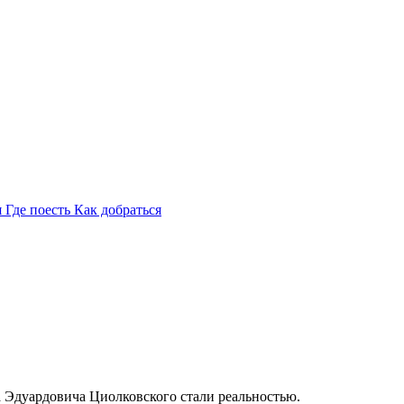
я
Где поесть
Как добраться
а Эдуардовича Циолковского стали реальностью.