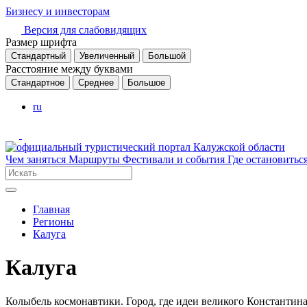
Бизнесу и инвесторам
Версия для слабовидящих
Размер шрифта
Стандартный
Увеличенный
Большой
Расстояние между буквами
Стандартное
Среднее
Большое
ru
Чем заняться
Маршруты
Фестивали и события
Где остановитьс
Главная
Регионы
Калуга
Калуга
Колыбель космонавтики. Город, где идеи великого Константин