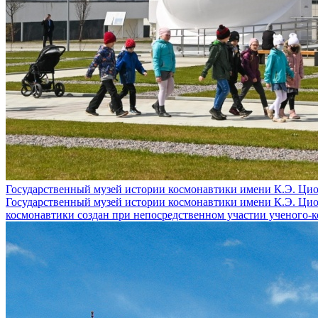
Государственный музей истории космонавтики имени К.Э. Цио
Государственный музей истории космонавтики имени К.Э. Цио
космонавтики создан при непосредственном участии ученого-ко