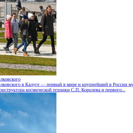
лковского
лковского в Калуге — первый в мире и крупнейший в России му
нструктора космической техники С.П. Королева и первого...