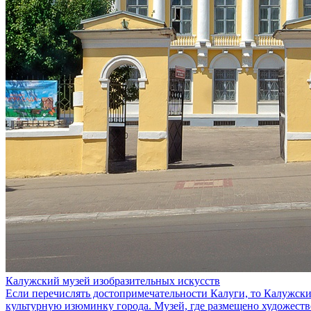
Калужский музей изобразительных искусств
Если перечислять достопримечательности Калуги, то Калужски
культурную изюминку города. Музей, где размещено художеств