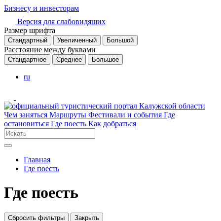
Бизнесу и инвесторам
Версия для слабовидящих
Размер шрифта
Стандартный
Увеличенный
Большой
Расстояние между буквами
Стандартное
Среднее
Большое
ru
Чем заняться
Маршруты
Фестивали и события
Где
остановиться
Где поесть
Как добраться
Главная
Где поесть
Где поесть
Сбросить фильтры
Закрыть