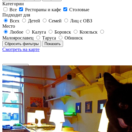
Категории
Все
Рестораны и кафе
Столовые
Подходит для
Всех
Детей
Семей
Лиц с ОВЗ
Место
Любое
Калуга
Боровск
Козельск
Малоярославец
Таруса
Обнинск
Сбросить фильтры
Показать
Смотреть на карте
Фильтры