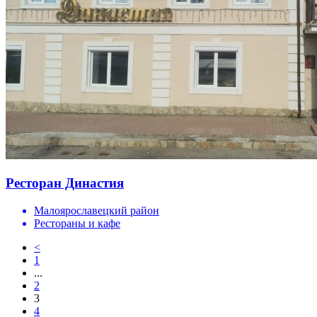
Ресторан Династия
Малоярославецкий район
Рестораны и кафе
<
1
...
2
3
4