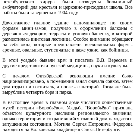
петербургского хирурга были возведены больничный
амбулаторий для крестьян и церковно-приходская школа. Все
работы были завершены к 1904 году.
Двухэтажное главное здание, напоминающее по своим
формам мини-замок, получило в оформлении балконы с
деревянным декором, террасы и угловую башенку, в которой
разместилась винтовая лестница. Особое внимание обращают
на себя окна, которые представлены всевозможных форм -
арочные, овальные, ступенчатые и даже узкие, как бойницы.
В этой усадьбе бывали врач и писатель В.В. Вересаев и
другие представители русской медицины, науки и культуры.
С началом Октябрьской революции имение было
национализировано, а помещения занял сначала совхоз, затем
дом отдыха и госпиталь, а после - санаторий. Тогда же была
вырублена четверть бора и парка.
В настоящее время в главном доме числится общественный
музей истории «Воробьёво». Усадьба "Воробьёво" признана
объектом культурного наследия регионального значения,
однако территория и сохранившийся главный дом находятся в
запущенном состоянии. Могила Сергея Петровича Фёдорова
находится на Волковском кладбище в Санкт-Петербурге.