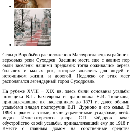
Сельцо Воробьёво расположено в Малоярославецком районе в
верховьях реки Суходрев. Здешние места еще с давних пор
были заселены нашими предками: тогда обживались берега
больших и малых рек, которые являлись для людей и
источником жизни, и дорогой. Недалеко от этих мест
располагался легендарный город Суходровль.
На рубеже XVIII – XIX вв. здесь были основаны усадьбы
помещика В.П. Бахтеярова и прапорщика Н.И. Тювикова,
принадлежавшие их наследникам до 1871 г., далее обеими
усадьбами владел подпоручик В.П. Дурново и его семья. В
1898 г. рядом с этими, ныне утраченными усадьбами, лейб-
медик Императорского двора С.П. Фёдоров начал
обустройство своей усадьбы, принадлежавшей ему до 1918 г.
Вместе с главным домом на собственные средства