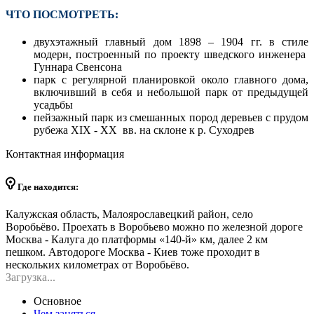
ЧТО ПОСМОТРЕТЬ:
двухэтажный главный дом 1898 – 1904 гг. в стиле
модерн, построенный по проекту шведского инженера
Гуннара Свенсона
парк с регулярной планировкой около главного дома,
включивший в себя и небольшой парк от предыдущей
усадьбы
пейзажный парк из смешанных пород деревьев с прудом
рубежа XIX - XX вв. на склоне к р. Суходрев
Контактная информация
Где находится:
Калужская область, Малоярославецкий район, село
Воробьёво. Проехать в Воробьево можно по железной дороге
Москва - Калуга до платформы «140-й» км, далее 2 км
пешком. Автодороге Москва - Киев тоже проходит в
нескольких километрах от Воробьёво.
Загрузка...
Основное
Чем заняться