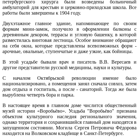
петербургского хирурга были возведены больничный
амбулаторий для крестьян и церковно-приходская школа. Все
работы были завершены к 1904 году.
Двухэтажное главное здание, напоминающее по своим
формам мини-замок, получило в оформлении балконы с
деревянным декором, террасы и угловую башенку, в которой
разместилась винтовая лестница. Особое внимание обращают
на себя окна, которые представлены всевозможных форм -
арочные, овальные, ступенчатые и даже узкие, как бойницы.
В этой усадьбе бывали врач и писатель В.В. Вересаев и
другие представители русской медицины, науки и культуры.
С началом Октябрьской революции имение было
национализировано, а помещения занял сначала совхоз, затем
дом отдыха и госпиталь, а после - санаторий. Тогда же была
вырублена четверть бора и парка.
В настоящее время в главном доме числится общественный
музей истории «Воробьёво». Усадьба "Воробьёво" признана
объектом культурного наследия регионального значения,
однако территория и сохранившийся главный дом находятся в
запущенном состоянии. Могила Сергея Петровича Фёдорова
находится на Волковском кладбище в Санкт-Петербурге.