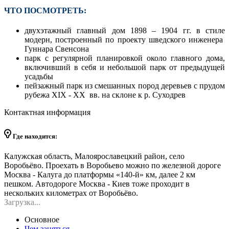
ЧТО ПОСМОТРЕТЬ:
двухэтажный главный дом 1898 – 1904 гг. в стиле
модерн, построенный по проекту шведского инженера
Гуннара Свенсона
парк с регулярной планировкой около главного дома,
включивший в себя и небольшой парк от предыдущей
усадьбы
пейзажный парк из смешанных пород деревьев с прудом
рубежа XIX - XX вв. на склоне к р. Суходрев
Контактная информация
Где находится:
Калужская область, Малоярославецкий район, село
Воробьёво. Проехать в Воробьево можно по железной дороге
Москва - Калуга до платформы «140-й» км, далее 2 км
пешком. Автодороге Москва - Киев тоже проходит в
нескольких километрах от Воробьёво.
Загрузка...
Основное
Чем заняться