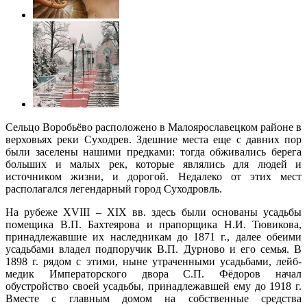
Сельцо Воробьёво расположено в Малоярославецком районе в
верховьях реки Суходрев. Здешние места еще с давних пор
были заселены нашими предками: тогда обживались берега
больших и малых рек, которые являлись для людей и
источником жизни, и дорогой. Недалеко от этих мест
располагался легендарный город Суходровль.
На рубеже XVIII – XIX вв. здесь были основаны усадьбы
помещика В.П. Бахтеярова и прапорщика Н.И. Тювикова,
принадлежавшие их наследникам до 1871 г., далее обеими
усадьбами владел подпоручик В.П. Дурново и его семья. В
1898 г. рядом с этими, ныне утраченными усадьбами, лейб-
медик Императорского двора С.П. Фёдоров начал
обустройство своей усадьбы, принадлежавшей ему до 1918 г.
Вместе с главным домом на собственные средства