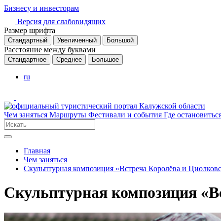
Бизнесу и инвесторам
Версия для слабовидящих
Размер шрифта
Стандартный
Увеличенный
Большой
Расстояние между буквами
Стандартное
Среднее
Большое
ru
Чем заняться
Маршруты
Фестивали и события
Где остановитьс
Главная
Чем заняться
Скульптурная композиция «Встреча Королёва и Циолков
Скульптурная композиция «В