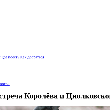
я
Где поесть
Как добраться
ского»
стреча Королёва и Циолковско