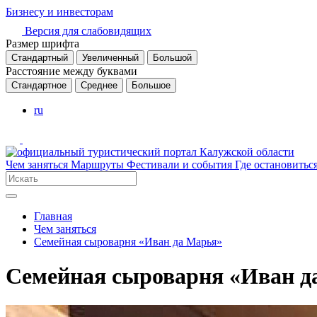
Бизнесу и инвесторам
Версия для слабовидящих
Размер шрифта
Стандартный
Увеличенный
Большой
Расстояние между буквами
Стандартное
Среднее
Большое
ru
Чем заняться
Маршруты
Фестивали и события
Где остановитьс
Главная
Чем заняться
Семейная сыроварня «Иван да Марья»
Семейная сыроварня «Иван д