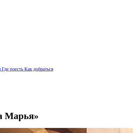
я
Где поесть
Как добраться
а Марья»