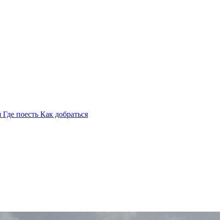
я
Где поесть
Как добраться