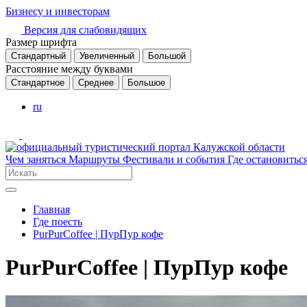
Бизнесу и инвесторам
Версия для слабовидящих
Размер шрифта
Стандартный
Увеличенный
Большой
Расстояние между буквами
Стандартное
Среднее
Большое
ru
Чем заняться
Маршруты
Фестивали и события
Где остановитьс
Главная
Где поесть
PurPurCoffee | ПурПур кофе
PurPurCoffee | ПурПур кофе