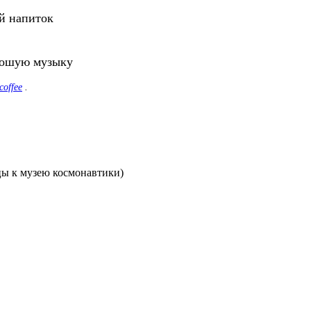
й напиток
орошую музыку
coffee
.
цы к музею космонавтики)