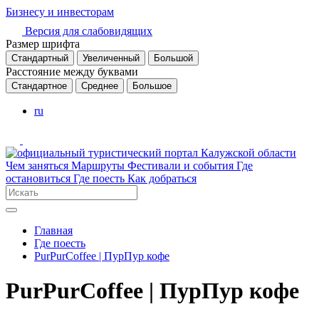
Бизнесу и инвесторам
Версия для слабовидящих
Размер шрифта
Стандартный
Увеличенный
Большой
Расстояние между буквами
Стандартное
Среднее
Большое
ru
Чем заняться
Маршруты
Фестивали и события
Где
остановиться
Где поесть
Как добраться
Главная
Где поесть
PurPurCoffee | ПурПур кофе
PurPurCoffee | ПурПур кофе