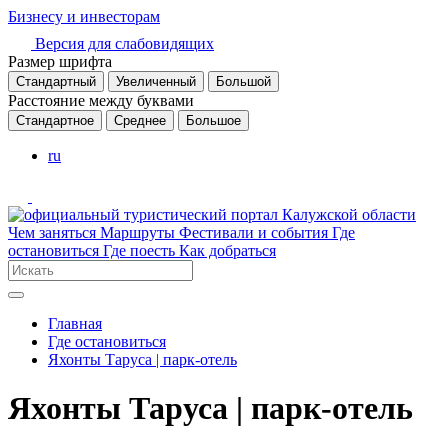
Бизнесу и инвесторам
Версия для слабовидящих
Размер шрифта
Стандартный
Увеличенный
Большой
Расстояние между буквами
Стандартное
Среднее
Большое
ru
Чем заняться
Маршруты
Фестивали и события
Где
остановиться
Где поесть
Как добраться
Главная
Где остановиться
Яхонты Таруса | парк-отель
Яхонты Таруса | парк-отель