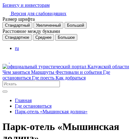
Бизнесу и инвесторам
Версия для слабовидящих
Размер шрифта
Стандартный
Увеличенный
Большой
Расстояние между буквами
Стандартное
Среднее
Большое
ru
Чем заняться
Маршруты
Фестивали и события
Где
остановиться
Где поесть
Как добраться
Главная
Где остановиться
Парк-отель «Мышинская долина»
Парк-отель «Мышинская
долина»