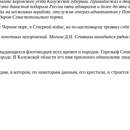
млево Боровского уезда Калужской губернии. Принадлежал к двор
(эта династия подарила России пять адмиралов и более десяти о
бы на нескольких кораблях, отслужив генерал-адъютантом у Пот
ндиром Севастопольского порта.
 Черном море, в Северной войне, но по-настоящему проявил себя 
х почетных захоронений. Могила Д.Н. Сенявина находится рядом 
 выдающихся флотоводцев всех времен и народов. Горельеф Сен
роде. В Калужской области его имя присвоено обнинскому лице
храм, в котором, по некоторым данным, его крестили, и строитс