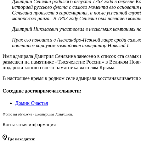
Дмитрий Сенявин родился 6 августа 1763 года в деревне Ко
историей русского флота с самого момента его основания 
Сенявина произвели в гардемарины, а после успешной служ
майорского ранга. В 1803 году Сенявин был назначен кома
Дмитрий Николаевич участвовал в нескольких кампаниях на
Прах его покоится в Александро-Невской лавре среди самы
почетным караулом командовал император Николай I.
Имя адмирала Дмитрия Сенявина занесено в список ста самых
размещен на памятнике «Тысячелетие России» в Великом Новго
подарили копию своего памятника жителям Крыма.
В настоящее время в родном селе адмирала восстанавливается 
Соседние достопримечательности:
Домик Счастья
Фото на обложке - Екатерины Замахиной.
Контактная информация
Где находится: