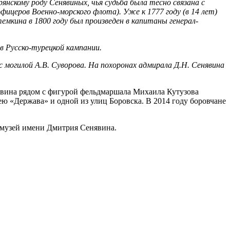
янскому роду Сенявиных, чья судьба была тесно связана с
фицеров Военно-морского флота). Уже к 1777 году (в 14 лет)
емкина в 1800 году был произведен в капитаны генерал-
в Русско-турецкой кампании.
с могилой А.В. Суворова. На похоронах адмирала Д.Н. Сенявина
явина рядом с фигурой фельдмаршала Михаила Кутузова
ю «Держава» и одной из улиц Боровска. В 2014 году боровчане
я музей имени Дмитрия Сенявина.