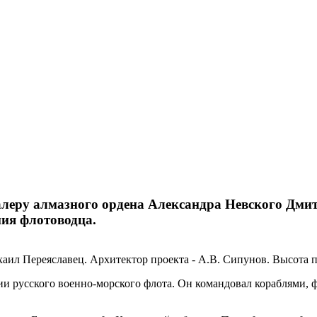
леру алмазного ордена Александра Невского Дми
ния флотоводца.
ил Переяславец. Архитектор проекта - А.В. Сипунов. Высота па
и русского военно-морского флота. Он командовал кораблями, ф