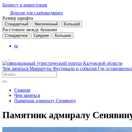
Бизнесу и инвесторам
Версия для слабовидящих
Размер шрифта
Стандартный
Увеличенный
Большой
Расстояние между буквами
Стандартное
Среднее
Большое
ru
Чем заняться
Маршруты
Фестивали и события
Где остановитьс
Главная
Чем заняться
Памятник адмиралу Сенявину
Памятник адмиралу Сенявин