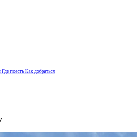
я
Где поесть
Как добраться
у