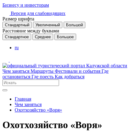
Бизнесу и инвесторам
Версия для слабовидящих
Размер шрифта
Стандартный
Увеличенный
Большой
Расстояние между буквами
Стандартное
Среднее
Большое
ru
Чем заняться
Маршруты
Фестивали и события
Где
остановиться
Где поесть
Как добраться
Главная
Чем заняться
Охотхозяйство «Воря»
Охотхозяйство «Воря»