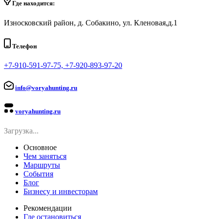
Где находится:
Износковский район, д. Собакино, ул. Кленовая,д.1
Телефон
+7-910-591-97-75, +7-920-893-97-20
info@voryahunting.ru
voryahunting.ru
Загрузка...
Основное
Чем заняться
Маршруты
События
Блог
Бизнесу и инвесторам
Рекомендации
Где остановиться