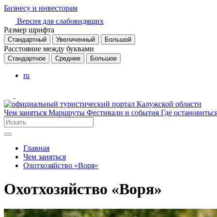
Бизнесу и инвесторам
Версия для слабовидящих
Размер шрифта
Стандартный
Увеличенный
Большой
Расстояние между буквами
Стандартное
Среднее
Большое
ru
Чем заняться
Маршруты
Фестивали и события
Где остановитьс
Главная
Чем заняться
Охотхозяйство «Воря»
Охотхозяйство «Воря»