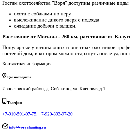
Гостям охотхозяйства "Воря" доступны различные виды
охота с собаками по перу
выслеживание дикого зверя с подхода
ожидание добычи с вышки.
Расстояние от Москвы - 260 км, расстояние от Калуги
Популярные у начинающих и опытных охотников трофеи–
гостевой дом, в котором можно отдохнуть после удачно
Контактная информация
Где находится:
Износковский район, д. Собакино, ул. Кленовая,д.1
Телефон
+7-910-591-97-75, +7-920-893-97-20
info@voryahunting.ru