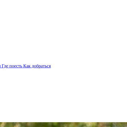
я
Где поесть
Как добраться