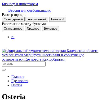
Бизнесу и инвесторам
Версия для слабовидящих
Размер шрифта
Стандартный
Увеличенный
Большой
Расстояние между буквами
Стандартное
Среднее
Большое
ru
Чем заняться
Маршруты
Фестивали и события
Где
остановиться
Где поесть
Как добраться
Главная
Где поесть
Оsteria
Оsteria