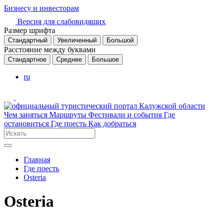
Бизнесу и инвесторам
Версия для слабовидящих
Размер шрифта
Стандартный
Увеличенный
Большой
Расстояние между буквами
Стандартное
Среднее
Большое
ru
Чем заняться
Маршруты
Фестивали и события
Где
остановиться
Где поесть
Как добраться
Главная
Где поесть
Оsteria
Оsteria