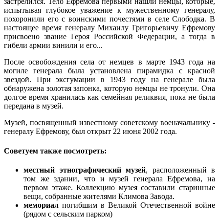
застрелился. Тело Ефремова первыми нашли немцы, которые,
испытывая глубокое уважение к мужественному генералу,
похоронили его с воинскими почестями в селе Слободка. В
настоящее время генералу Михаилу Григорьевичу Ефремову
присвоено звание Героя Российской Федерации, а тогда в
гибели армии винили и его...
После освобождения села от немцев в марте 1943 года на
могиле генерала была установлена пирамидка с красной
звездой. При эксгумации в 1943 году на генерале была
обнаружена золотая запонка, которую немцы не тронули. Она
долгое время хранилась как семейная реликвия, пока не была
передана в музей.
Музей, посвященный известному советскому военачальнику -
генералу Ефремову, был открыт 22 июня 2002 года.
Советуем также посмотреть:
местный этнографический музей
, расположенный в
том же здании, что и музей генерала Ефремова, на
первом этаже. Коллекцию музея составили старинные
вещи, собранные жителями Климова Завода.
мемориал
погибшим в Великой Отечественной войне
(рядом с сельским парком)