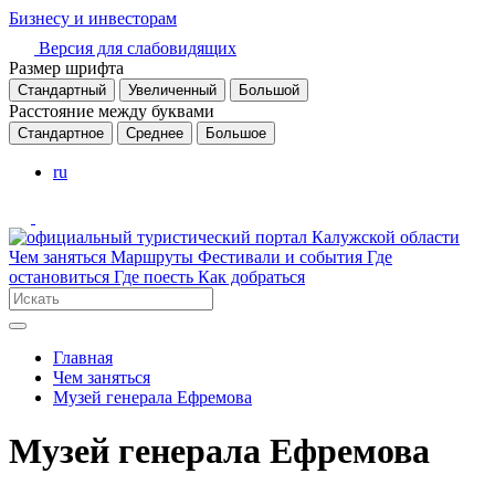
Бизнесу и инвесторам
Версия для слабовидящих
Размер шрифта
Стандартный
Увеличенный
Большой
Расстояние между буквами
Стандартное
Среднее
Большое
ru
Чем заняться
Маршруты
Фестивали и события
Где
остановиться
Где поесть
Как добраться
Главная
Чем заняться
Музей генерала Ефремова
Музей генерала Ефремова