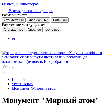
Бизнесу и инвесторам
Версия для слабовидящих
Размер шрифта
Стандартный
Увеличенный
Большой
Расстояние между буквами
Стандартное
Среднее
Большое
ru
Чем заняться
Маршруты
Фестивали и события
Где
остановиться
Где поесть
Как добраться
Главная
Чем заняться
Монумент "Мирный атом"
Монумент "Мирный атом"