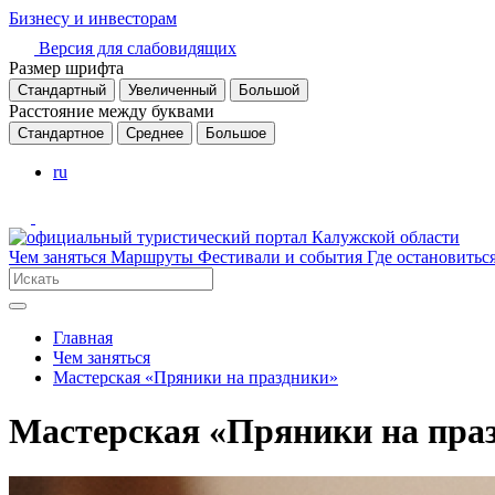
Бизнесу и инвесторам
Версия для слабовидящих
Размер шрифта
Стандартный
Увеличенный
Большой
Расстояние между буквами
Стандартное
Среднее
Большое
ru
Чем заняться
Маршруты
Фестивали и события
Где остановитьс
Главная
Чем заняться
Мастерская «Пряники на праздники»
Мастерская «Пряники на пра