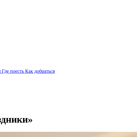
я
Где поесть
Как добраться
здники»