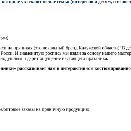
 которые увлекают целые семьи (интересно и детям, и взросл
ным)
иси на пряниках (это локальный бренд Калужской области)! В д
Росси. И знаменитую роспись мы взяли за основу нашего мастер
авнодушным и дарит ощущение настоящего праздника.
яники» рассказывает нам в интерактив
ном
костюмированно
ые/оптовые заказы на пряничную продукцию!