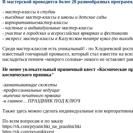
В мастерской проводится более 20 разнообразных программ,
- мастер-классы в студии
- ⁠выездные мастер-классы в школы и детские сады
- ⁠корпоративныемастер-классы
- ⁠частные и индивидуальные мастер-классы
- ⁠участие в городских и всероссийских ярмарках и фестивалях
- ⁠экспресс мастер-классы в Калужском театре кукол (по выход
Среди мастер-классов есть уникальный! - по Хлудневской росп
известный гончарный промысел, который стал известен на всю 
насладиться пением «мокрого соловья» никого не оставляет р
Не менее увлекательный пряничный квест «Космические пр
космического пряника"
-захватывающие сюжеты
-профессиональные ведущие
-выпечка печатного пряника
-и главное… ПРАЗДНИК ПОД КЛЮЧ
Также здесь можно сделать индивидуальные или корпоративн
По всем вопросам и по заказу
https://vk.com/pryanichki_na_prazdnichki
https://vk.com/pryanikkvest