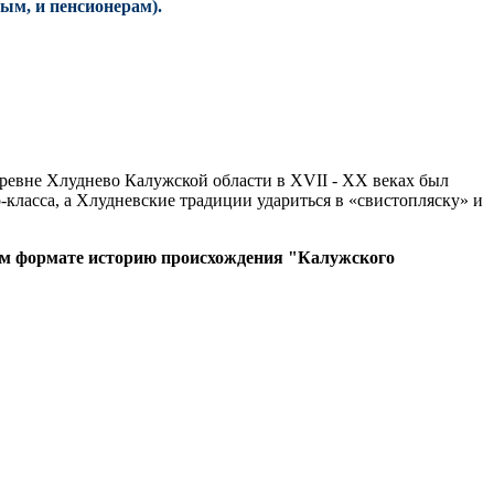
ым, и пенсионерам).
еревне Хлуднево Калужской области в XVII - XX веках был
-класса, а Хлудневские традиции удариться в «свистопляску» и
м формате историю происхождения "Калужского