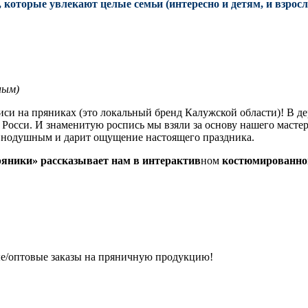
 которые увлекают целые семьи (интересно и детям, и взросл
ным)
иси на пряниках (это локальный бренд Калужской области)! В д
Росси. И знаменитую роспись мы взяли за основу нашего мастер
авнодушным и дарит ощущение настоящего праздника.
яники» рассказывает нам в интерактив
ном
костюмированно
ые/оптовые заказы на пряничную продукцию!