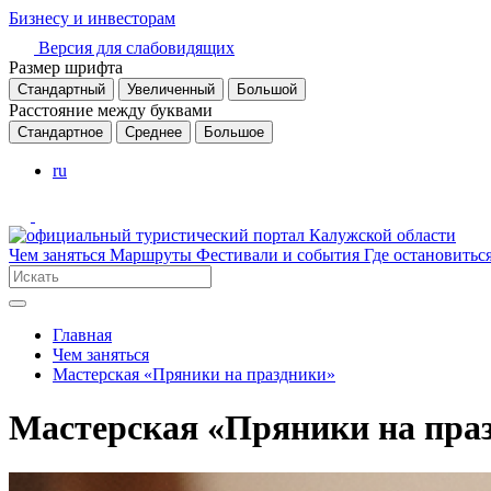
Бизнесу и инвесторам
Версия для слабовидящих
Размер шрифта
Стандартный
Увеличенный
Большой
Расстояние между буквами
Стандартное
Среднее
Большое
ru
Чем заняться
Маршруты
Фестивали и события
Где остановитьс
Главная
Чем заняться
Мастерская «Пряники на праздники»
Мастерская «Пряники на пра