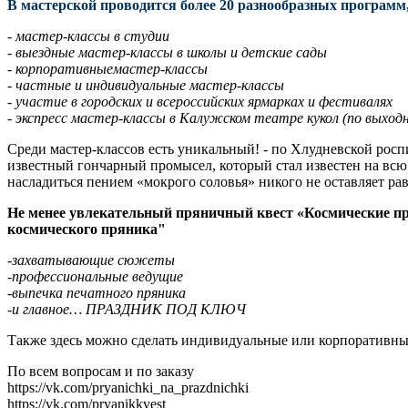
В мастерской проводится более 20 разнообразных программ,
- мастер-классы в студии
- ⁠выездные мастер-классы в школы и детские сады
- ⁠корпоративныемастер-классы
- ⁠частные и индивидуальные мастер-классы
- ⁠участие в городских и всероссийских ярмарках и фестивалях
- ⁠экспресс мастер-классы в Калужском театре кукол (по выход
Среди мастер-классов есть уникальный! - по Хлудневской росп
известный гончарный промысел, который стал известен на всю 
насладиться пением «мокрого соловья» никого не оставляет р
Не менее увлекательный пряничный квест «Космические пр
космического пряника"
-захватывающие сюжеты
-профессиональные ведущие
-выпечка печатного пряника
-и главное… ПРАЗДНИК ПОД КЛЮЧ
Также здесь можно сделать индивидуальные или корпоративн
По всем вопросам и по заказу
https://vk.com/pryanichki_na_prazdnichki
https://vk.com/pryanikkvest