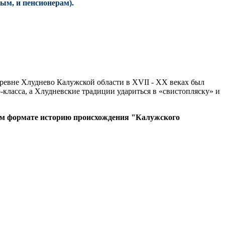
ым, и пенсионерам).
еревне Хлуднево Калужской области в XVII - XX веках был
-класса, а Хлудневские традиции удариться в «свистопляску» и
м формате историю происхождения "Калужского