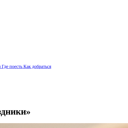
я
Где поесть
Как добраться
здники»