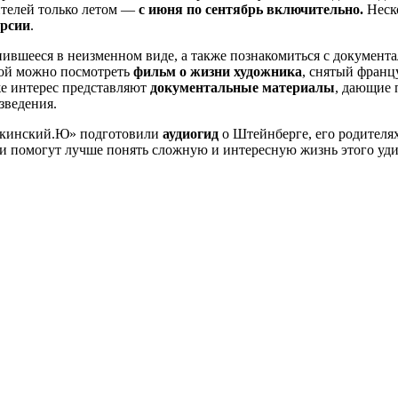
тителей только летом —
с июня по сентябрь включительно.
Неско
урсии
.
нившееся в неизменном виде, а также познакомиться с документ
ской можно посмотреть
фильм о жизни художника
, снятый фран
кже интерес представляют
документальные материалы
, дающие 
зведения.
шкинский.Ю» подготовили
аудиогид
о Штейнберге, его родителях
и помогут лучше понять сложную и интересную жизнь этого уди