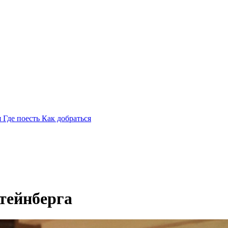
я
Где поесть
Как добраться
тейнберга