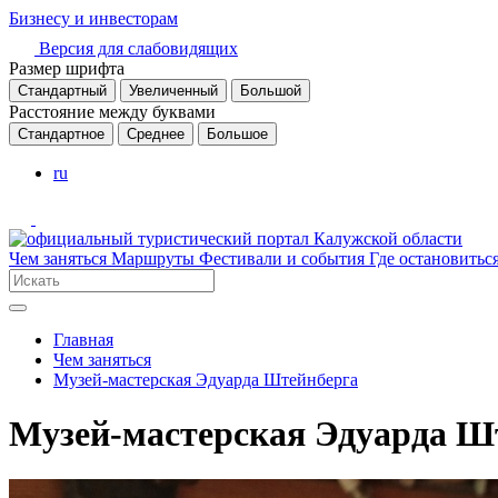
Бизнесу и инвесторам
Версия для слабовидящих
Размер шрифта
Стандартный
Увеличенный
Большой
Расстояние между буквами
Стандартное
Среднее
Большое
ru
Чем заняться
Маршруты
Фестивали и события
Где остановитьс
Главная
Чем заняться
Музей-мастерская Эдуарда Штейнберга
Музей-мастерская Эдуарда Ш