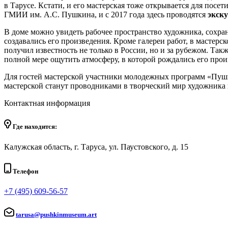
в Тарусе. Кстати, и его мастерская тоже открывается для посе
ГМИИ им. А.С. Пушкина, и с 2017 года здесь проводятся
экск
В доме можно увидеть рабочее пространство художника, сохра
создавались его произведения. Кроме галереи работ, в мастер
получил известность не только в России, но и за рубежом. Та
полной мере ощутить атмосферу, в которой рождались его прои
Для гостей мастерской участники молодежных программ «Пу
мастерской станут проводниками в творческий мир художника 
Контактная информация
Где находится:
Калужская область, г. Таруса, ул. Паустовского, д. 15
Телефон
+7 (495) 609-56-57
tarusa@pushkinmuseum.art