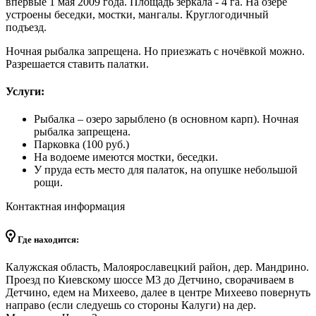
впервые 1 мая 2009 года. Площадь зеркала - 4 га. На озере
устроены беседки, мостки, мангалы. Круглогодичный
подъезд.
Ночная рыбалка запрещена. Но приезжать с ночёвкой можно.
Разрешается ставить палатки.
Услуги:
Рыбалка – озеро зарыблено (в основном карп). Ночная
рыбалка запрещена.
Парковка (100 руб.)
На водоеме имеются мостки, беседки.
У пруда есть место для палаток, на опушке небольшой
рощи.
Контактная информация
Где находится:
Калужская область, Малоярославецкий район, дер. Мандрино.
Проезд по Киевскому шоссе М3 до Детчино, сворачиваем в
Детчино, едем на Михеево, далее в центре Михеево повернуть
направо (если следуешь со стороны Калуги) на дер.