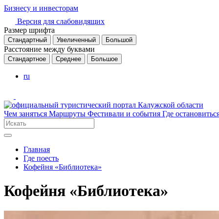
Бизнесу и инвесторам
Версия для слабовидящих
Размер шрифта
Стандартный
Увеличенный
Большой
Расстояние между буквами
Стандартное
Среднее
Большое
ru
Чем заняться
Маршруты
Фестивали и события
Где остановитьс
Главная
Где поесть
Кофейня «Библиотека»
Кофейня «Библиотека»