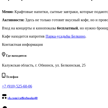
Меню:
Крафтовые напитки, сытные завтраки, которые подаются
Активности:
Здесь не только готовят вкусный кофе, но и про
Вход на концерты и кинопоказы
бесплатный
, но нужно бронир
Кафе находится напротив
Парка-усадьбы Белкино
.
Контактная информация
Где находится:
Калужская область, г. Обнинск, ул. Белкинская, 25
Телефон
+7 (910) 525-60-06
vk.com/coffeebooks40