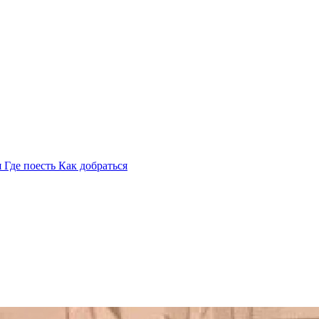
я
Где поесть
Как добраться