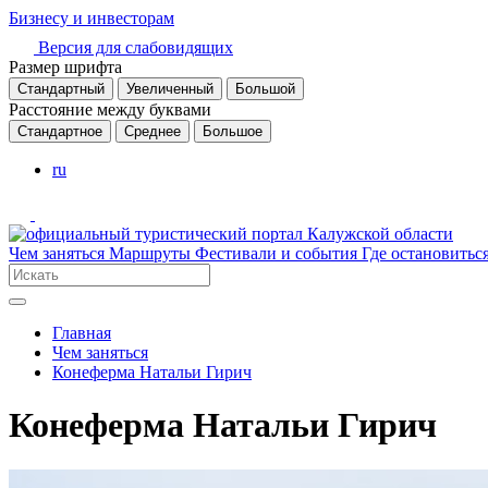
Бизнесу и инвесторам
Версия для слабовидящих
Размер шрифта
Стандартный
Увеличенный
Большой
Расстояние между буквами
Стандартное
Среднее
Большое
ru
Чем заняться
Маршруты
Фестивали и события
Где остановитьс
Главная
Чем заняться
Конеферма Натальи Гирич
Конеферма Натальи Гирич