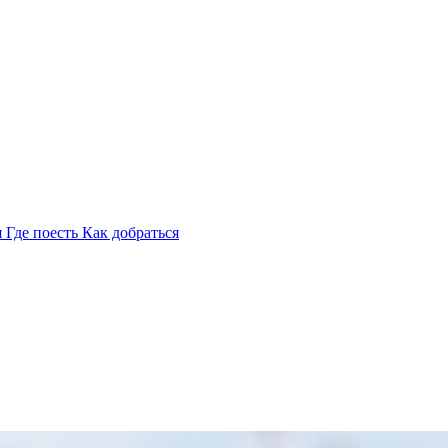
я
Где поесть
Как добраться