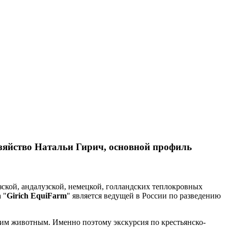
озяйство Натальи Гирич, основной профиль
зской, андалузской, немецкой, голландских теплокровных
 "
Girich EquiFarm
" является ведущей в России по разведению
этим животным. Именно поэтому экскурсия по крестьянско-