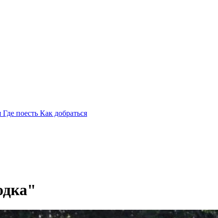
я
Где поесть
Как добраться
одка"