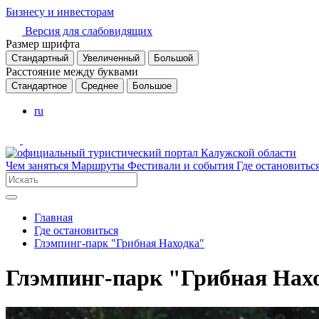
Бизнесу и инвесторам
Версия для слабовидящих
Размер шрифта
Стандартный
Увеличенный
Большой
Расстояние между буквами
Стандартное
Среднее
Большое
ru
Чем заняться
Маршруты
Фестивали и события
Где остановитьс
Главная
Где остановиться
Глэмпинг-парк "Грибная Находка"
Глэмпинг-парк "Грибная Нах