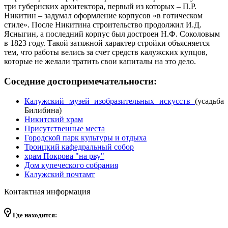
три губернских архитектора, первый из которых – П.Р.
Никитин – задумал оформление корпусов «в готическом
стиле». После Никитина строительство продолжил И.Д.
Ясныгин, а последний корпус был достроен Н.Ф. Соколовым
в 1823 году. Такой затяжной характер стройки объясняется
тем, что работы велись за счет средств калужских купцов,
которые не желали тратить свои капиталы на это дело.
Соседние достопримечательности:
Калужский музей изобразительных искусств
(усадьба
Билибина)
Никитский храм
Присутственные места
Городской парк культуры и отдыха
Троицкий кафедральный собор
храм Покрова "на рву"
Дом купеческого собрания
Калужский почтамт
Контактная информация
Где находится: