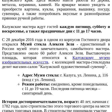
калужского края. Здесь можно найти работы из дерева,
металла, керамики, камней. На ярмарке можно увидеть и
приобрести картины, куклы, украшения, вышивку, посуду,
сувениры, а также попробовать вкусные и разнообразные
пряники ручной работы.
Калужские мастера ждут гостей
каждую пятницу, субботу и
воскресенье, а также праздничные дни с 11 до 17 часов.
С 28 декабря 2016 года в одном из корпусов Гостиного двора
открылся
Музей стекла Алексея Зеля -
единственный в
России музей этого замечательного, самобытного мастера.
Представлено около 60 работ Алексея Зеля. Выставочную
площадь, которая относится к
Калужскому музею
изобразительных искусств
, с коллекцией мастера-стеклодува
делит магазин-салон "Калужский художественный сувенир".
Адрес Музея стекла:
г. Калуга, ул. Ленина, д. 116
(вход с ул. Ленина).
Режим работы:
ежедневно, кроме понедельника,
с 11 до 19 часов. Последняя пятница месяца –
санитарный день.
История достопримечательности, возраст:
40 лет, начиная с
1782 года, шло строительство этого торгового центра на месте
старых торговых рядов. В строительстве принимали участие