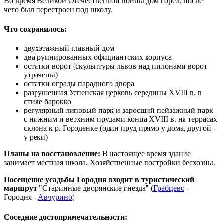
Во время Великой Отечественной войны дом горел, после
чего был перестроен под школу.
Что сохранилось:
двухэтажный главный дом
два руинированных официантских корпуса
остатки ворот (скульптуры львов над пилонами ворот
утрачены)
остатки ограды парадного двора
разрушенная Успенская церковь середины XVIII в. в
стиле барокко
регулярный липовый парк и заросший пейзажный парк
с нижним и верхним прудами конца XVIII в. на террасах
склона к р. Городенке (один пруд прямо у дома, другой -
у реки)
Планы на восстановление:
В настоящее время здание
занимает местная школа. Хозяйственные постройки бесхозны.
Посещение усадьбы Городня входит в туристический
маршрут
"Старинные дворянские гнезда" (
Грабцево
-
Городня -
Авчурино
)
Соседние достопримечательности: