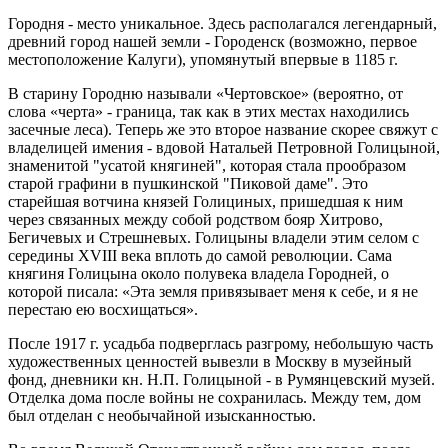
Городня - место уникальное. Здесь располагался легендарный,
древний город нашей земли - Городенск (возможно, первое
местоположение Калуги), упомянутый впервые в 1185 г.
В старину Городню называли «Чертовское» (вероятно, от
слова «черта» - граница, так как в этих местах находились
засечные леса). Теперь же это второе название скорее свяжут с
владелицей имения - вдовой Натальей Петровной Голицыной,
знаменитой "усатой княгиней", которая стала прообразом
старой графини в пушкинской "Пиковой даме". Это
старейшая вотчина князей Голициных, пришедшая к ним
через связанных между собой родством бояр Хитрово,
Бегичевых и Стрешневых. Голицыны владели этим селом с
середины XVIII века вплоть до самой революции. Сама
княгиня Голицына около полувека владела Городней, о
которой писала: «Эта земля привязывает меня к себе, и я не
перестаю ею восхищаться».
После 1917 г. усадьба подверглась разгрому, небольшую часть
художественных ценностей вывезли в Москву в музейный
фонд, дневники кн. Н.П. Голицыной - в Румянцевский музей.
Отделка дома после войны не сохранилась. Между тем, дом
был отделан с необычайной изысканностью.