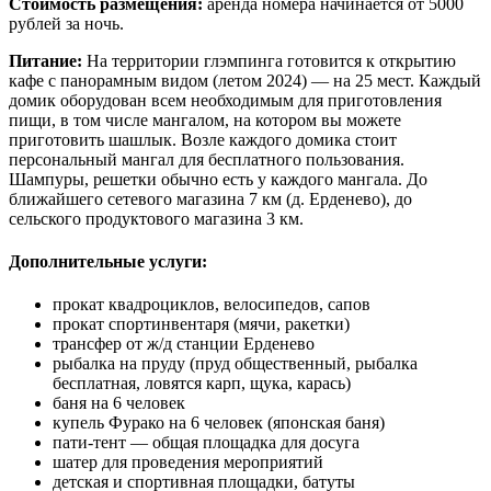
Стоимость размещения:
аренда номера начинается от 5000
рублей за ночь.
Питание:
На территории глэмпинга готовится к открытию
кафе с панорамным видом (летом 2024) — на 25 мест. Каждый
домик оборудован всем необходимым для приготовления
пищи, в том числе мангалом, на котором вы можете
приготовить шашлык. Возле каждого домика стоит
персональный мангал для бесплатного пользования.
Шампуры, решетки обычно есть у каждого мангала. До
ближайшего сетевого магазина 7 км (д. Ерденево), до
сельского продуктового магазина 3 км.
Дополнительные услуги:
прокат квадроциклов, велосипедов, сапов
прокат спортинвентаря (мячи, ракетки)
трансфер от ж/д станции Ерденево
рыбалка на пруду (пруд общественный, рыбалка
бесплатная, ловятся карп, щука, карась)
баня на 6 человек
купель Фурако на 6 человек (японская баня)
пати-тент — общая площадка для досуга
шатер для проведения мероприятий
детская и спортивная площадки, батуты