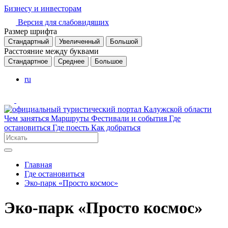
Бизнесу и инвесторам
Версия для слабовидящих
Размер шрифта
Стандартный
Увеличенный
Большой
Расстояние между буквами
Стандартное
Среднее
Большое
ru
Чем заняться
Маршруты
Фестивали и события
Где
остановиться
Где поесть
Как добраться
Главная
Где остановиться
Эко-парк «Просто космос»
Эко-парк «Просто космос»