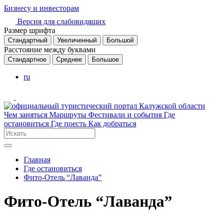
Бизнесу и инвесторам
Версия для слабовидящих
Размер шрифта
Стандартный
Увеличенный
Большой
Расстояние между буквами
Стандартное
Среднее
Большое
ru
Чем заняться
Маршруты
Фестивали и события
Где
остановиться
Где поесть
Как добраться
Главная
Где остановиться
Фито-Отель “Лаванда”
Фито-Отель “Лаванда”