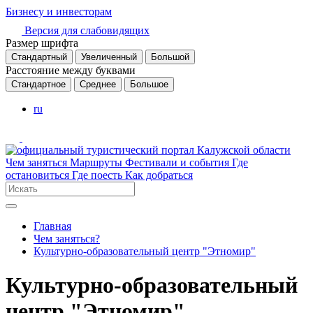
Бизнесу и инвесторам
Версия для слабовидящих
Размер шрифта
Стандартный
Увеличенный
Большой
Расстояние между буквами
Стандартное
Среднее
Большое
ru
Чем заняться
Маршруты
Фестивали и события
Где
остановиться
Где поесть
Как добраться
Главная
Чем заняться?
Культурно-образовательный центр "Этномир"
Культурно-образовательный
центр "Этномир"