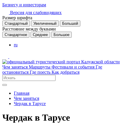
Бизнесу и инвесторам
Версия для слабовидящих
Размер шрифта
Стандартный
Увеличенный
Большой
Расстояние между буквами
Стандартное
Среднее
Большое
ru
Чем заняться
Маршруты
Фестивали и события
Где
остановиться
Где поесть
Как добраться
Главная
Чем заняться
Чердак в Тарусе
Чердак в Тарусе