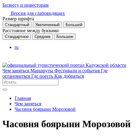
Бизнесу и инвесторам
Версия для слабовидящих
Размер шрифта
Стандартный
Увеличенный
Большой
Расстояние между буквами
Стандартное
Среднее
Большое
ru
Чем заняться
Маршруты
Фестивали и события
Где
остановиться
Где поесть
Как добраться
Главная
Чем заняться
Часовня боярыни Морозовой
Часовня боярыни Морозовой